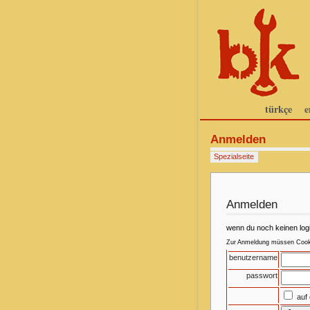
türkçe
e
Anmelden
Spezialseite
Anmelden
wenn du noch keinen log
Zur Anmeldung müssen Cookie
benutzername
passwort
auf