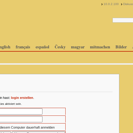
10.0.2.100
Diskuss
nglish
français
español
Česky
magyar
mitmachen
Bilder
in hast:
login erstellen
.
s aktiviert sein.
 diesem Computer dauerhaft anmelden