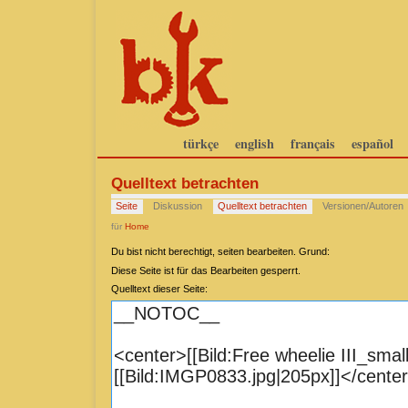
türkçe
english
français
español
Quelltext betrachten
Seite
Diskussion
Quelltext betrachten
Versionen/Autoren
für
Home
Du bist nicht berechtigt, seiten bearbeiten. Grund:
Diese Seite ist für das Bearbeiten gesperrt.
Quelltext dieser Seite: